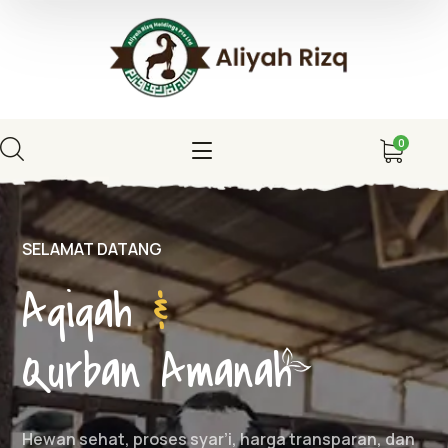
0
SELAMAT DATANG
Aqiqah
&
Qurban Amana
h
Hewan sehat, proses syar’i, harga transparan, dan